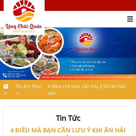
Tin ẩm thực
4 điều mà bạn cần lưu ý khi ăn hải
sản
Tin Tức
4 ĐIỀU MÀ BẠN CẦN LƯU Ý KHI ĂN HẢI