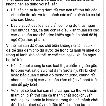
không nên áp dụng với hải sản.
Hải sản chứa lượng đạm rất cao nên rất thu hút các
vi khuẩn ăn xác và tạo thành các mầm bệnh ko có lợi
cho sức khỏe.
Đặc biệt với các loại cá biển có nồng độ thủy ngân
cao như cá ngừ, cá thu còn là điều kiện thuận lợi cho
các vi khuẩn tạo chất độc khiến người ăn phải dễ bị
ngộ độc thực phẩm.
Vì thế hải sản đã được chế biến không nên ăn sau khi
đã để qua đêm cho dù được để trong tủ lạnh vì nhiệt độ
trong tủ lạnh khó có thể ức chế các loại vi khuẩn nguy
hại kể trên.
Hải sản nói chung là các loại thực phẩm nguồn gốc
từ động vật, rất giàu chất đạm (protein). Khi bị chết
hoặc bảo quản ở nhiệt độ thông thường, chúng rất
nhanh chóng bị các vi khuẩn xâm nhập và phát triển
nên dễ gây bệnh.
Với một số loại hải sản như cá ngừ, cá thu, vi khuẩn
thậm chí biến thịt của cá thành chất độc (chuyển
một loại axit amin là histidin trong thịt cá thành chất
độc histamine) gây ngộ độc (đỏ da, nóng bừng,