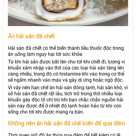
Ăn hải sản đã chết
Hải sản đã chết có thể biến thành liều thuốc độc trong
ăn uống làm nguy hại tới sức khỏe.
Từ khi hải sản được bắt lên cho tới khi chết đi, lượng vi
khuẩn xâm nhập vào thịt của các loại hải sản tăng lên
càng nhiều, trong đó có histamine khi vào trong cơ thể
sẽ ngấm nhanh vào máu và gây dị ứng hoặc ngộ độc.
Vì vậy nên hạn chế ăn hải sản đông lạnh, hải sản khô, vì
số hải sản đã chết rất lâu, tích trữ trong thịt nhiều loại
khuẩn gây độc tố chỉ trừ khi bạn chắc chắn nguồn hải
sản này được để ở nhiệt độ lạnh hoàn hảo từ khi còn
sống cho tới khi được mang ra bán.
Không nên ăn hải sản đã chế biến để qua đêm
Thói quen giữ đồ ăn thừa qua đêm để tiết kiệm có lẽ