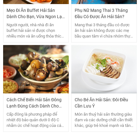
Mẹo Đi Ăn Buffet Hải Sản
Phụ Nữ Mang Thai 3 Tháng
Dành Cho Bạn, Vừa Ngon Lại
Đầu Có Được Ăn Hải Sản?
Không Sợ Lỗ
Người người, nhà nhà đi ăn
Mang thai 3 tháng đầu có được
buffet hải sản vì được chọn
ăn hải sản không được các mẹ
nhiều món và ăn uống thỏa thích.
bầu quan tâm vì chứa nhóm thực
Nhưng ít ai biết được rằng ăn mà
phẩm này chứa nhiều khoáng
không có bí quyết thì không bao
chất, nhưng tiềm ẩn nguy cơ gây
giờ ăn hết số tiền mình đã bỏ ra.
dị ứng. Bài viết này sẽ giúp mẹ
Dưới đây là kinh nghiệm đi ăn
bầu trả lời được câu hỏi này cũng
buffet hải sản mời bạn theo dõi
những lời khuyên hữu ích khi ăn
nhé.
hải sản.
Cách Chế Biến Hải Sản Đông
Cho Bé Ăn Hải Sản: Đôi Điều
Lạnh Đúng Cách Dành Cho
Cần Lưu Ý
Bạn
Cấp đông là phương pháp để
Món ăn thuỷ hải sản thường giàu
nhiệt độ bảo quản dưới 0 độ C
đạm và các dưỡng chất cần thiết
nhằm ức chế hoạt động của các
khác, giúp trẻ khoẻ mạnh và tăng
enzym, giảm sự tăng trưởng và
trưởng cân đối. Tuy nhiên, nếu
gia tăng số lượng vi khuẩn, từ đó
không biết lựa chọn, bảo quản và