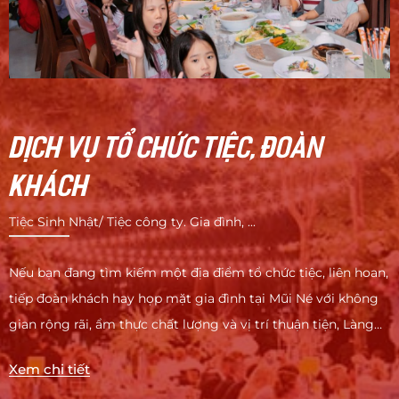
DỊCH VỤ TỔ CHỨC TIỆC, ĐOÀN
KHÁCH
Tiệc Sinh Nhật/ Tiệc công ty. Gia đình, ...
Nếu bạn đang tìm kiếm một địa điểm tổ chức tiệc, liên hoan,
tiếp đoàn khách hay họp mặt gia đình tại Mũi Né với không
gian rộng rãi, ẩm thực chất lượng và vị trí thuận tiện, Làng
Chài Quán chính là lựa chọn lý tưởng.
Xem chi tiết