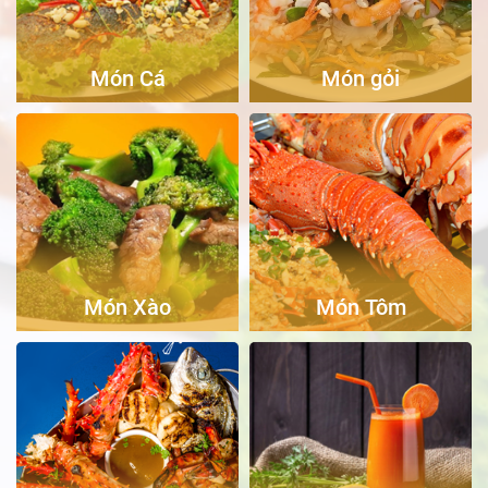
Món Cá
Món gỏi
Món Xào
Món Tôm