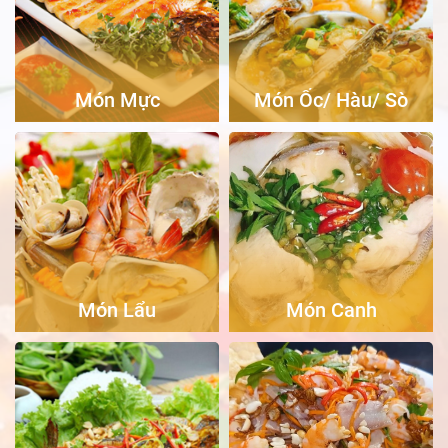
Món Mực
Món Ốc/ Hàu/ Sò
Món Lẩu
Món Canh