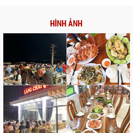
kéo dài thời gian sử dụng thực
chế biến đúng cách, lại ăn không
phẩm. Đồ ăn được cấp đông
có mức độ thì “lợi bất cập hại”.
đúng cách vẫn giữ được đầy đủ
màu sắc, hương vị và giá trị dinh
HÌNH ẢNH
dưỡng. Cách làm này đã trở nên
quen thuộc với hầu hết các bà nội
trợ. Tuy nhiên, sau quá trình cấp
đông, việc rã đông và chế biến
thực phẩm như thế nào cũng là
một vấn đề rất quan trọng mà
chúng ta cần phải lưu ý. Bài viết
dưới đây sẽ giúp bạn giải đáp
thắc mắc này.